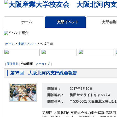
ホーム
支部イベント
支部会則
ホーム
>
支部イベント
> 作成日順
｜
開催日順
｜
作成日順
｜
アーカイブ
｜
第35回 大阪北河内支部総会報告
開催日：
2017年9月10日
開催地名：
梅田サテライトキャンパス
開催住所：
〒530-0001 大阪市北区梅田1-
第35回 大阪北河内支部総会後の集合写真 第35回