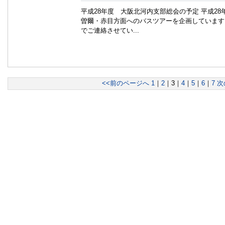
平成28年度 大阪北河内支部総会の予定 平成28年
曽爾・赤目方面へのバスツアーを企画しています
でご連絡させてい...
<<前のページへ
1
｜
2
｜
3
｜
4
｜
5
｜
6
｜
7
次